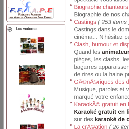
Biographie chanteurs
Biographie de nos ch
Castings
( 253 items 
Castings dans le doma
Les vedettes
cinéma... N'hésitez p
Clash, humour et disp
Quand les
animateu
pièges, les clashs, l
bagarres apparaissent
de rires ou la haine p
GÃ©nÃ©riques des d
Musique, paroles et 
marqué votre enfance
KaraokÃ© gratuit en 
Karaoké gratuit en l
sur des
karaoké de q
La crÃ©ation
( 20 ite