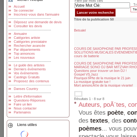
Filtre par mots clés
Tri
Accueil
Se connecter
Inscrivez-vous dans l'annuaire
-----------------------------------
Titre de la publication 50
Déposez une demande de devis
Consulter les devis
-----------------------------------
Betsalel
Annuaire
Catégories artiste
Catégories prestataire
Rechercher avancée
COURS DE SAXOPHONE PAR PROFESS
Par départements
SOLUTIONS MUSICALES EVENEMENTI
Top annonces
cours de batterie
Les nouveaux
-----------------------------------
COURS DE SAXOPHONE PAR PROFESS
Le guide des artistes
MARIAGE SONO DJ BAR MITZVAH RHO
Derniers événements
Questions pour trouver un bon DJ !
Vos événements
Gospel VS Jazz
Castings Gratuits
Pourquoi fÃªte de la musique le 21 juin
Proposez des contenus
La musique gratuite tue !
-----------------------------------
Mort annoncÃ©e de la musique vivante!
Danses Country
-----------------------------------
Lettre d'information
Résultats 1 - 8 sur 8
Questions-Réponses
Auteurs, poÃ¨tes, con
Faire un lien
Nous contacter
Vous êtes
poète
,
con
Partenaires
des
textes
, des
cont
Liens utiles
poèmes
... vous pou
spectacle vous laisse