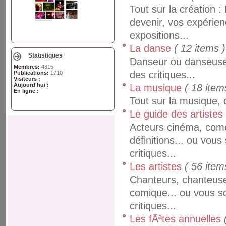
Tout sur la création :
devenir, vos expérienc
expositions...
La danse
( 12 items )
Statistiques
Danseur ou danseuse,
Membres:
4815
des critiques...
Publications:
1710
Visiteurs :
Aujourd'hui :
La musique
( 18 item
En ligne :
Tout sur la musique, d
Le guide des artiste
Acteurs cinéma, coméd
définitions... ou vous
critiques...
Les artistes
( 56 item
Chanteurs, chanteuses
comique... ou vous so
critiques...
Les fÃªtes annuelles