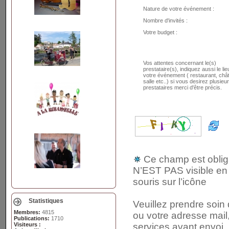
Nature de votre événement :
Nombre d'invités :
Votre budget :
Vos attentes concernant le(s)
prestataire(s), indiquez aussi le lie
votre événement ( restaurant, châ
salle etc..) si vous desirez plusieu
prestataires merci d'être précis.
Ce champ est obliga
N’EST PAS visible en 
souris sur l’icône
Statistiques
Veuillez prendre soin
Membres:
4815
ou votre adresse mail,
Publications:
1710
Visiteurs :
services avant envoi.