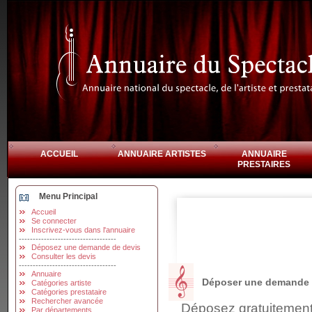
ACCUEIL
ANNUAIRE ARTISTES
ANNUAIRE
PRESTAIRES
Menu Principal
Accueil
Se connecter
Inscrivez-vous dans l'annuaire
-----------------------------------
Déposez une demande de devis
Consulter les devis
-----------------------------------
Annuaire
Déposer une demande d
Catégories artiste
Catégories prestataire
Rechercher avancée
Déposez gratuitement 
Par départements