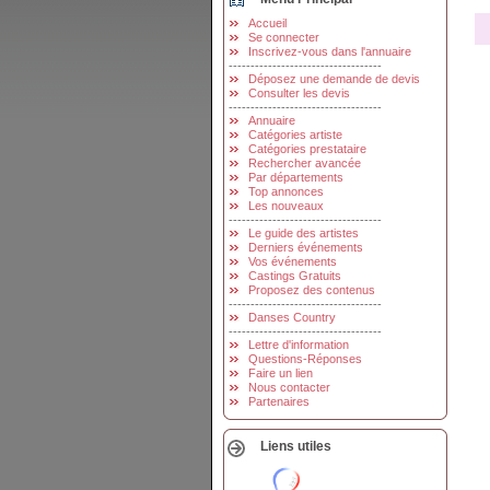
Accueil
Se connecter
Inscrivez-vous dans l'annuaire
-----------------------------------
Déposez une demande de devis
Consulter les devis
-----------------------------------
Annuaire
Catégories artiste
Catégories prestataire
Rechercher avancée
Par départements
Top annonces
Les nouveaux
-----------------------------------
Le guide des artistes
Derniers événements
Vos événements
Castings Gratuits
Proposez des contenus
-----------------------------------
Danses Country
-----------------------------------
Lettre d'information
Questions-Réponses
Faire un lien
Nous contacter
Partenaires
Liens utiles