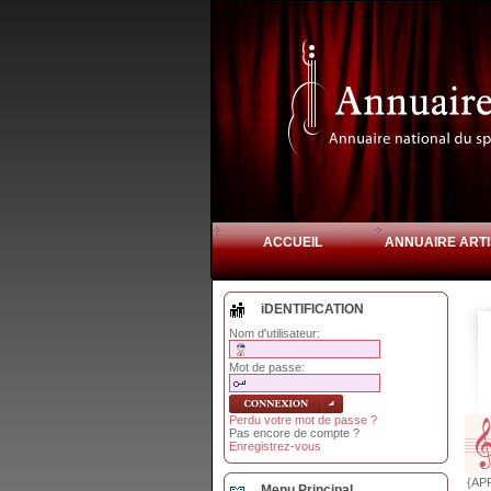
ACCUEIL
ANNUAIRE ARTI
iDENTIFICATION
Nom d'utilisateur:
Mot de passe:
Perdu votre mot de passe ?
Pas encore de compte ?
Enregistrez-vous
{AP
Menu Principal